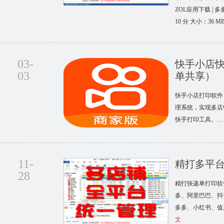
ZOL应用下载 |
10 分 大小：36 
03-
快手小店
03
单共享）
快手小店打印软件
理系统，实现多店
快手打印工具。…
11-
精打多平
28
精打快递单打印软
多、阿里巴巴、抖
多多、小红书、值
文